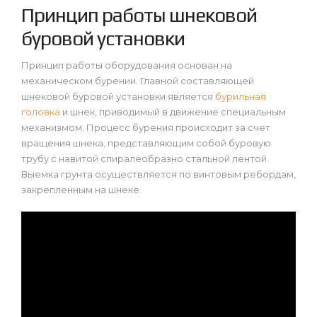
Принцип работы шнековой
буровой установки
Принцип работы оборудования основан на
механическом бурении. Главной составляющей
шнековой буровой установки является
бурильная
головка
и шнек, приводимый в движение специальным
механизмом. Процесс бурения происходит за счет
вращения шнека, представляющим собой буровую
трубу с навитой спиралеобразно стальной лентой.
Выемка грунта осуществляется по винтовым ребордам,
закрепленным на шнеке.