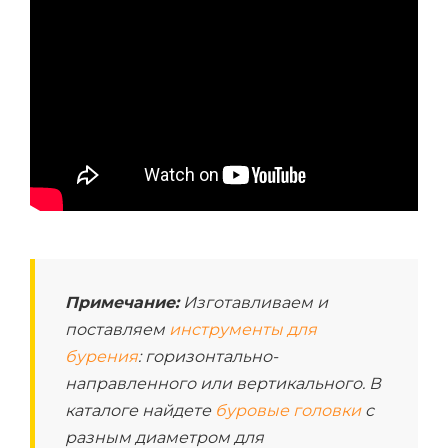
Примечание:
Изготавливаем и
поставляем
инструменты для
бурения
: горизонтально-
направленного или вертикального. В
каталоге найдете
буровые головки
с
разным диаметром для