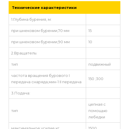
Технические характеристики
1.Глубина бурения, м:
при шнековом бурении,70 мм
15
при шнековом бурении,90 мм
10
2.Вращатель:
тип
подвижный
частота вращения бурового I
150 ;300
передача снаряда,мин-1 II передача
3.Подача:
цепная с
тип
помощью
лебедки
максимальное усилие,кг
1500