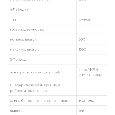
4.Лебедка:
тип
ручная
грузоподъемность:
номинальная, кг
500
максимальная, кг
1500
5.Привод :
типа АИР 4
электрический мощность,кВт
кВт; 1500 мин-1
6.Габаритные размеры, мм в
рабочем положении:
длина без колес длина с колесами
1400 1550
ширина
890