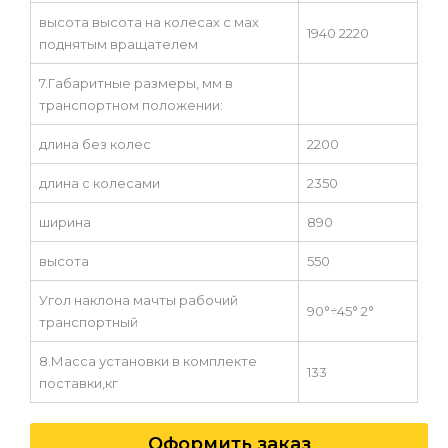
высота высота на колесах с мах
1940 2220
поднятым вращателем
7.Габаритные размеры, мм в
транспортном положении:
длина без колес
2200
длина с колесами
2350
ширина
890
высота
550
Угол наклона мачты рабочий
90°÷45° 2°
транспортный
8.Масса установки в комплекте
133
поставки,кг
Оформить заказ