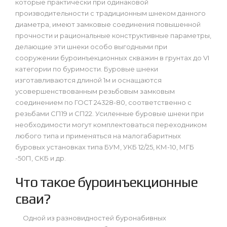
которые практически при одинаковой
производительности с традиционным шнеком данного
диаметра, имеют замковые соединения повышенной
прочности и рациональные конструктивные параметры,
делающие эти шнеки особо выгодными при
сооружении буроинъекционных скважин в грунтах до VI
категории по буримости. Буровые шнеки
изготавливаются длиной 1м и оснащаются
усовершенствованным резьбовым замковым
соединением по ГОСТ 24328-80, соответственно с
резьбами СП19 и СП22. Усиленные буровые шнеки при
необходимости могут комплектоваться переходником
любого типа и применяться на малогабаритных
буровых установках типа БУМ, УКБ 12/25, КМ-10, МГБ
-50П, СКБ и др.
Что такое буроинъекционные
сваи?
Одной из разновидностей буронабивных