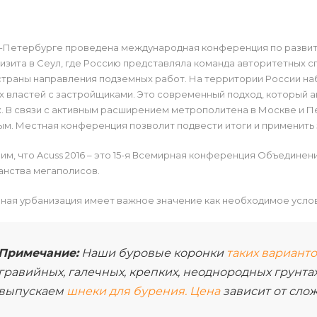
т-Петербурге проведена международная конференция по развит
изита в Сеул, где Россию представляла команда авторитетных 
страны направления подземных работ. На территории России на
 властей с застройщиками. Это современный подход, который 
. В связи с активным расширением метрополитена в Москве и 
м. Местная конференция позволит подвести итоги и применить
м, что Acuss 2016 – это 15-я Всемирная конференция Объедине
анства мегаполисов.
ная урбанизация имеет важное значение как необходимое услов
Примечание:
Наши буровые коронки
таких вариант
гравийных, галечных, крепких, неоднородных грунтах
выпускаем
шнеки для бурения. Цена
зависит от сло