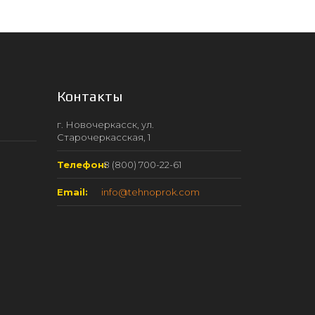
Контакты
г. Новочеркасск, ул.
Старочеркасская, 1
Телефон:
8 (800) 700-22-61
Email:
info@tehnoprok.com