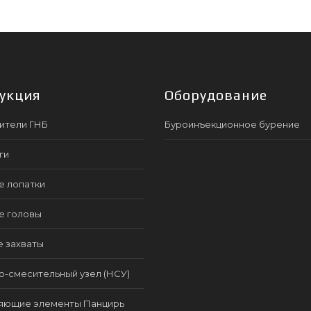
укция
Оборудование
ители ГНБ
Буроинъекционное бурение
ги
е лопатки
е головы
е захваты
-смесительный узел (НСУ)
яющие элементы Панцирь