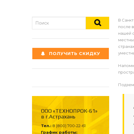
В Санк
после в
нашей 
местных
странах
уместны
ПОЛУЧИТЬ СКИДКУ
Напомни
простр
Подзем
ООО «ТЕХНОПРОК-61»
в г.Астрахань
Тел.:
8 (800) 700-22-61
График работы: