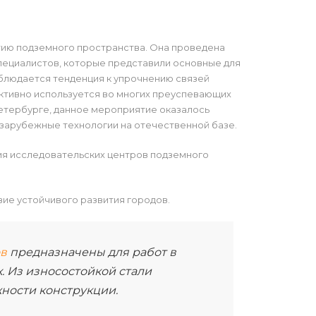
ию подземного пространства. Она проведена
специалистов, которые представили основные для
блюдается тенденция к упрочнению связей
активно используется во многих преуспевающих
Петербурге, данное мероприятие оказалось
 зарубежные технологии на отечественной базе.
ния исследовательских центров подземного
ие устойчивого развития городов.
ов
предназначены для работ в
. Из износостойкой стали
жности конструкции.